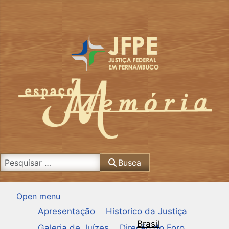
Busca
Busca
Open menu
Apresentação
Historico da Justiça
Brasil
Galeria de Juízes
Direção do Foro