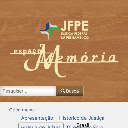
Busca
Busca
Open menu
Apresentação
Historico da Justiça
Brasil
Galeria de Juízes
Direção do Foro