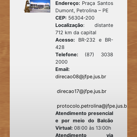
Endereço:
Praça Santos
Dumont, Petrolina – PE
CEP:
56304-200
Localização
: distante
712 km da capital
Acesso:
BR-232 e BR-
428
Telefone:
(87) 3038
2000
Email:
direcao08@jfpe.jus.br
direcao17@jfpe.jus.br
protocolo.petrolina@jfpe.jus.br
Atendimento presencial
e por meio do Balcão
Virtual:
08:00 às 13:00h
Atendimento via