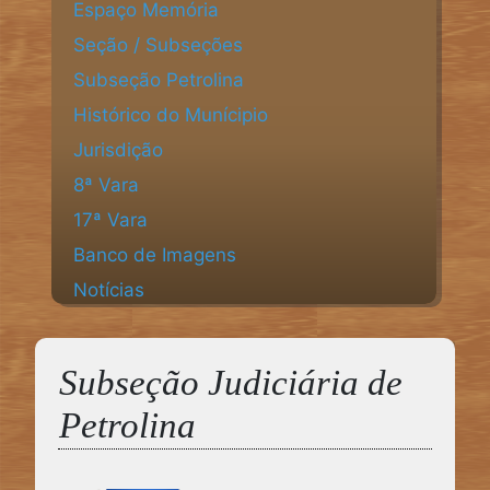
Espaço Memória
Seção / Subseções
Subseção Petrolina
Histórico do Munícipio
Jurisdição
8ª Vara
17ª Vara
Banco de Imagens
Notícias
Subseção Judiciária de
Petrolina