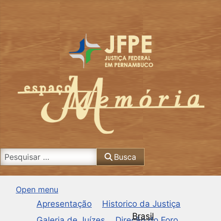
Busca
Busca
Open menu
Apresentação
Historico da Justiça
Brasil
Galeria de Juízes
Direção do Foro