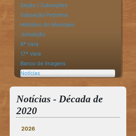
Seção / Subseções
Subseção Petrolina
Histórico do Munícipio
Jurisdição
8ª Vara
17ª Vara
Banco de Imagens
Notícias
Notícias - Década de
2020
2026