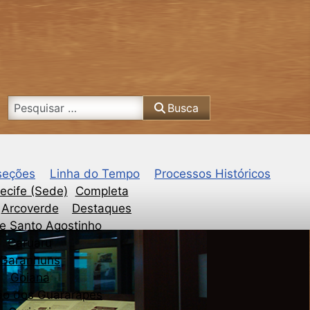
Busca
Busca
seções
Linha do Tempo
Processos Históricos
ecife (Sede)
Completa
Arcoverde
Destaques
e Santo Agostinho
Caruaru
Garanhuns
Goiana
ão dos Guararapes