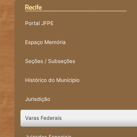
Portal JFPE
Espaço Memória
Seções / Subseções
Histórico do Munícipio
Jurisdição
Varas Federais
Juizados Especiais