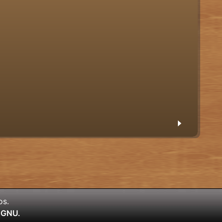
os.
l GNU.