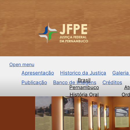
Open menu
Apresentação
Historico da Justiça
Galeria
Brasil
Publicação
Banco de Imagens
Créditos
Pernambuco
At
História Oral
Ord