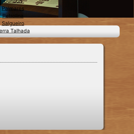
Ouricuri
Palmares
Petrolina
Salgueiro
erra Talhada