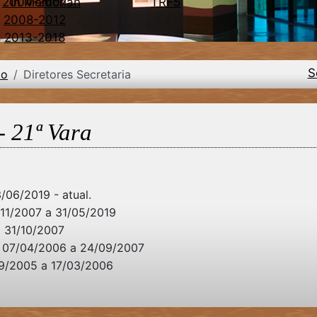
2004-2007
In Memorian
TRF5
2008-2012
2013-2018
S
ão
Diretores Secretaria
- 21ª Vara
/06/2019 - atual.
/11/2007 a 31/05/2019
a 31/10/2007
 - 07/04/2006 a 24/09/2007
09/2005 a 17/03/2006