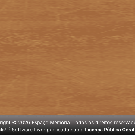
ight © 2026 Espaço Memória. Todos os direitos reservad
la!
é Software Livre publicado sob a
Licença Pública Gera