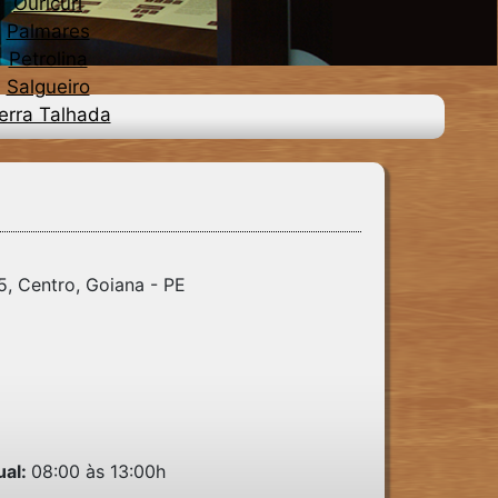
Ouricuri
Palmares
Petrolina
Salgueiro
erra Talhada
, Centro, Goiana - PE
ual:
08:00 às 13:00h