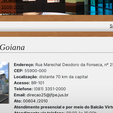
2004-2007
In Memorian
TRF5
2008-2012
2013-2018
S
 Goiana
Endereço:
Rua Marechal Deodoro da Fonseca, nº 25
CEP:
55900-000
Localização
: distante 70 km da capital
Acesso:
BR-101
Telefone:
(081) 3351-2000
Email:
direcao25@jfpe.jus.br
Ato:
00604 /2010
Atendimento presencial e por meio do Balcão Virt
Atendimento via telefone
: 08:00 às 15:00h