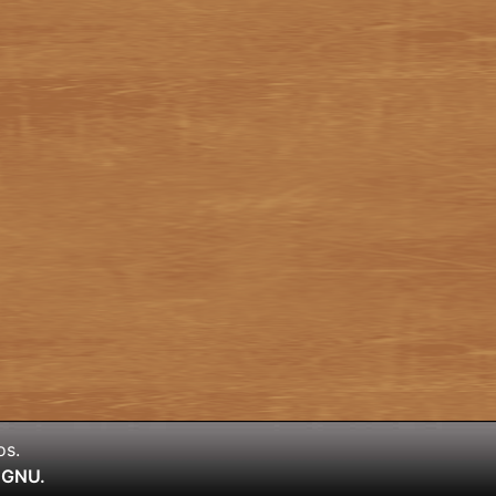
os.
l GNU.