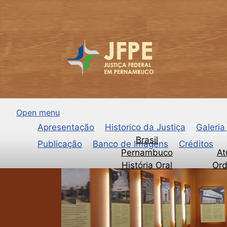
Open menu
Apresentação
Historico da Justiça
Galeria
Brasil
Publicação
Banco de Imagens
Créditos
Pernambuco
At
História Oral
Ord