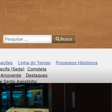
Busca
Busca
seções
Linha do Tempo
Processos Históricos
ecife (Sede)
Completa
Arcoverde
Destaques
e Santo Agostinho
Caruaru
Garanhuns
Goiana
ão dos Guararapes