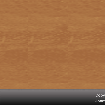
Copyr
Joom