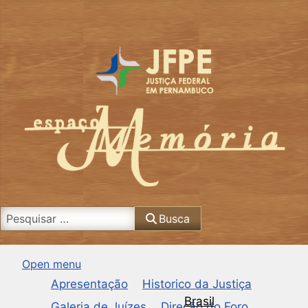
Busca
Busca
Open menu
Apresentação
Historico da Justiça
Brasil
Galeria de Juízes
Direção do Foro