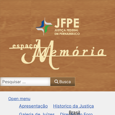
Busca
Busca
Open menu
Apresentação
Historico da Justiça
Brasil
Galeria de Juízes
Direção do Foro