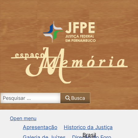
Busca
Busca
Open menu
Apresentação
Historico da Justiça
Brasil
Galeria de Juízes
Direção do Foro