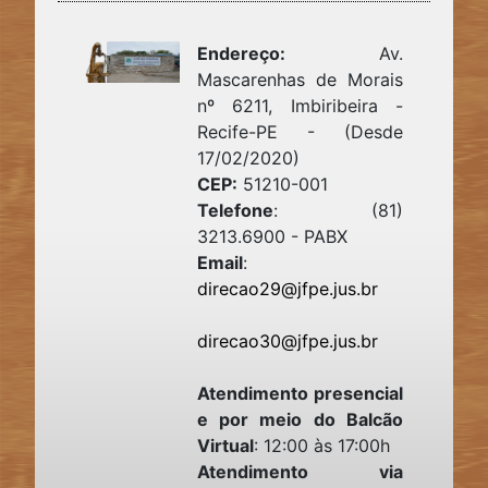
Endereço:
Av.
Mascarenhas de Morais
nº 6211, Imbiribeira -
Recife-PE - (Desde
17/02/2020)
CEP:
51210-001
Telefone
: (81)
3213.6900 - PABX
Email
:
direcao29@jfpe.jus.br
direcao30@jfpe.jus.br
Atendimento presencial
e por meio do Balcão
Virtual
:
12:00 às 17:00h
Atendimento via