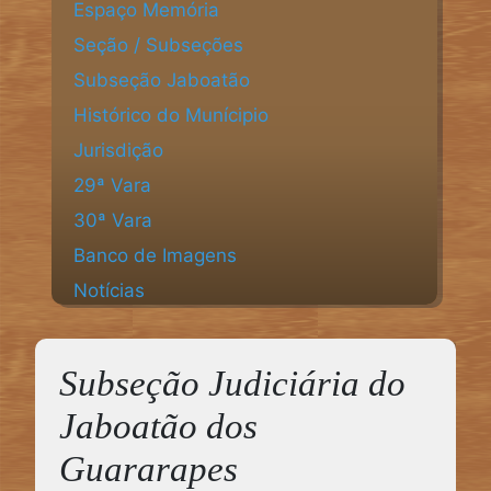
Espaço Memória
Seção / Subseções
Subseção Jaboatão
Histórico do Munícipio
Jurisdição
29ª Vara
30ª Vara
Banco de Imagens
Notícias
Subseção Judiciária do
Jaboatão dos
Guararapes