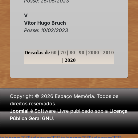
Posse: 25/05/2023
V
Vitor Hugo Bruch
Posse: 10/02/2023
Décadas de
60
|
70
|
80
|
90
|
2000
|
2010
|
2020
Copyright © 2026 Espaço Memória. Todos os
direitos reservados.
Joomla!
é Software Livre publicado sob a
Licença
Pública Geral GNU.