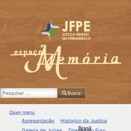
Busca
Busca
Open menu
Apresentação
Historico da Justiça
Brasil
Galeria de Juízes
Direção do Foro