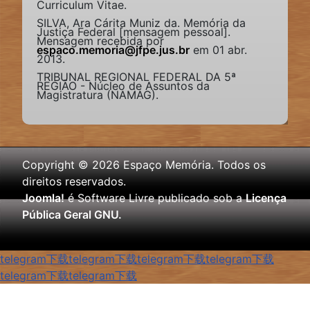
Curriculum Vitae.
SILVA, Ara Cárita Muniz da. Memória da
Justiça Federal [mensagem pessoal].
Mensagem recebida por
espaco.memoria@jfpe.jus.br
em 01 abr.
2013.
TRIBUNAL REGIONAL FEDERAL DA 5ª
REGIÃO - Núcleo de Assuntos da
Magistratura (NAMAG).
Copyright © 2026 Espaço Memória. Todos os
direitos reservados.
Joomla!
é Software Livre publicado sob a
Licença
Pública Geral GNU.
telegram下载
telegram下载
telegram下载
telegram下载
telegram下载
telegram下载