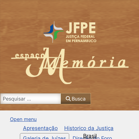
Busca
Busca
Open menu
Apresentação
Historico da Justiça
Brasil
Galeria de Juízes
Direção do Foro