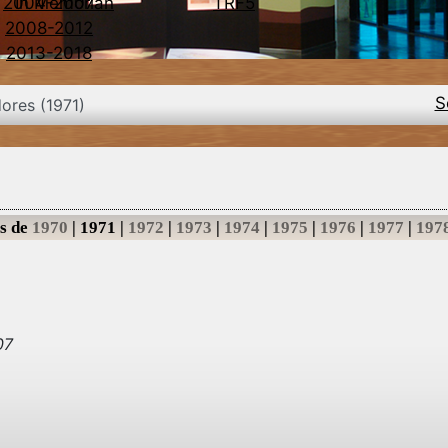
2004-2007
In Memorian
TRF5
2008-2012
2013-2018
S
dores (1971)
s de
1970
|
1971
|
1972
|
1973
|
1974
|
1975
|
1976
|
1977
|
197
07