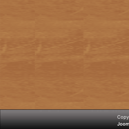
Copyr
Joom