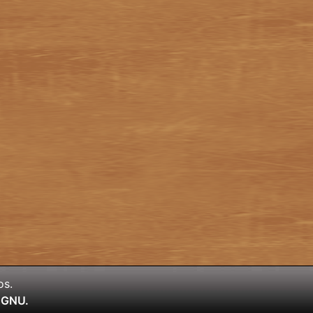
os.
l GNU.