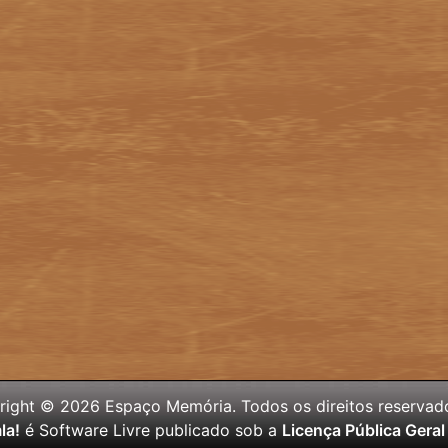
ight © 2026 Espaço Memória. Todos os direitos reservad
la!
é Software Livre publicado sob a
Licença Pública Gera