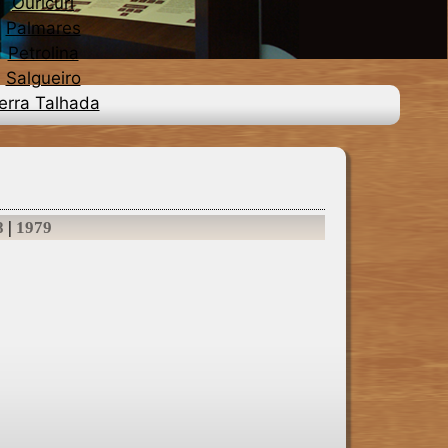
Ouricuri
Palmares
Petrolina
Salgueiro
erra Talhada
8
|
1979