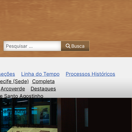
Busca
Busca
seções
Linha do Tempo
Processos Históricos
ecife (Sede)
Completa
Arcoverde
Destaques
e Santo Agostinho
Caruaru
Garanhuns
Goiana
ão dos Guararapes