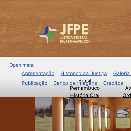
Open menu
Apresentação
Historico da Justiça
Galeria
Brasil
Publicação
Banco de Imagens
Créditos
Pernambuco
At
História Oral
Ord